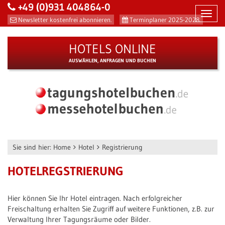
+49 (0)931 404864-0
Toggl
Newsletter kostenfrei abonnieren.
Terminplaner 2025-2028.
navig
HOTELS ONLINE
AUSWÄHLEN, ANFRAGEN UND BUCHEN
Sie sind hier:
Home
Hotel
Registrierung
HOTELREGSTRIERUNG
Hier können Sie Ihr Hotel eintragen. Nach erfolgreicher
Freischaltung erhalten Sie Zugriff auf weitere Funktionen, z.B. zur
Verwaltung Ihrer Tagungsräume oder Bilder.