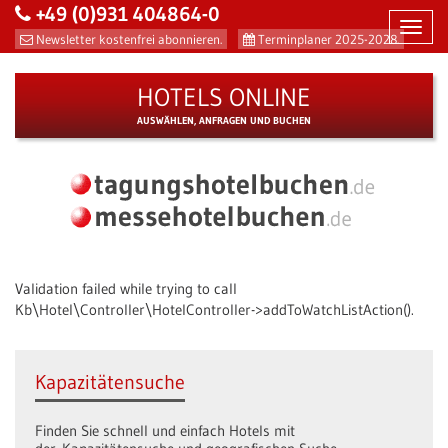
+49 (0)931 404864-0
Toggl
Newsletter kostenfrei abonnieren.
Terminplaner 2025-2028.
navig
HOTELS ONLINE
AUSWÄHLEN, ANFRAGEN UND BUCHEN
Validation failed while trying to call
Kb\Hotel\Controller\HotelController->addToWatchListAction().
Kapazitätensuche
Finden Sie schnell und einfach Hotels mit