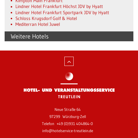
Kimpton Main Frankfurt
Lindner Hotel Frankfurt Höchst JDV by Hyatt
Lindner Hotel Frankfurt Sportpark JDV by Hyatt
Schloss Krugsdorf Golf & Hotel
Mediterran Hotel Juwel
Weitere Hotels
Neue Straße 64
97299
Würzburg-Zell
Telefon
+49 (0)931 404864-0
info@hotelservice-treutlein.de