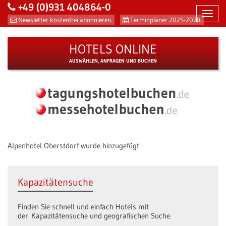
+49 (0)931 404864-0
Toggl
Newsletter kostenfrei abonnieren.
Terminplaner 2025-2028.
navig
HOTELS ONLINE
AUSWÄHLEN, ANFRAGEN UND BUCHEN
Alpenhotel Oberstdorf wurde hinzugefügt
Kapazitätensuche
Finden Sie schnell und einfach Hotels mit
der Kapazitätensuche und geografischen Suche.