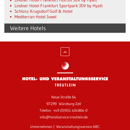
Lindner Hotel Frankfurt Sportpark JDV by Hyatt
Schloss Krugsdorf Golf & Hotel
Mediterran Hotel Juwel
Weitere Hotels
Neue Straße 64
97299
Würzburg-Zell
Telefon
+49 (0)931 404864-0
info@hotelservice-treutlein.de
Unternehmen
Veranstaltungsservice ABC