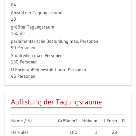
84
Anzahl der Tagungsräume
10
größter Tagungsraum
150 m²
parlamentarische Bestuhlung max. Personen
90 Personen
Stuhlreihen max. Personen
130 Personen
U-Form außen bestuhlt max. Personen
46 Personen
Auflistung der Tagungsräume
Name / Nr.
Größe m²
Höhe m
U-Form
Parlam
Herkules
100
3
28