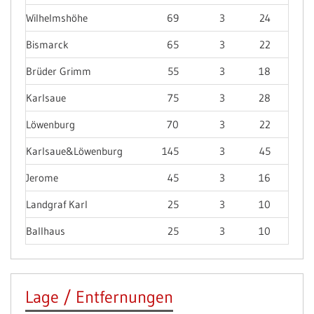
Wilhelmshöhe
69
3
24
Bismarck
65
3
22
Brüder Grimm
55
3
18
Karlsaue
75
3
28
Löwenburg
70
3
22
Karlsaue&Löwenburg
145
3
45
Jerome
45
3
16
Landgraf Karl
25
3
10
Ballhaus
25
3
10
Lage / Entfernungen