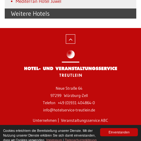
Mediterran Hotel Juwel
Weitere Hotels
Neue Straße 64
97299
Würzburg-Zell
Telefon
+49 (0)931 404864-0
info@hotelservice-treutlein.de
Unternehmen
Veranstaltungsservice ABC
Impressum
AGB
Datenschutzerklärung
Kontakt
Cookies erleichtern die Bereitstellung unserer Dienste. Mit der
Einverstanden
Nutzung unserer Dienste erklären Sie sich damit einverstanden,
dass wir Cookies verwenden.
Impressum
|
Datenschutzerklärung