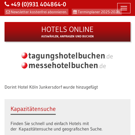
+49 (0)931 404864-0
Toggl
Newsletter kostenfrei abonnieren.
Terminplaner 2025-2028.
navig
HOTELS ONLINE
AUSWÄHLEN, ANFRAGEN UND BUCHEN
Dorint Hotel Köln Junkersdorf wurde hinzugefügt
Kapazitätensuche
Finden Sie schnell und einfach Hotels mit
der Kapazitätensuche und geografischen Suche.