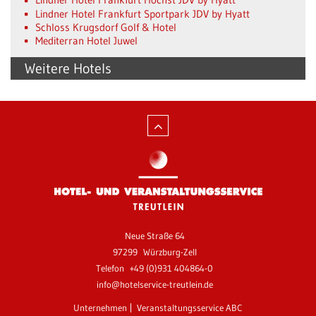
Lindner Hotel Frankfurt Sportpark JDV by Hyatt
Schloss Krugsdorf Golf & Hotel
Mediterran Hotel Juwel
Weitere Hotels
Neue Straße 64
97299
Würzburg-Zell
Telefon
+49 (0)931 404864-0
info@hotelservice-treutlein.de
Unternehmen
Veranstaltungsservice ABC