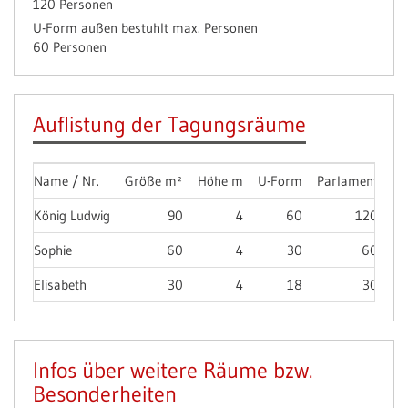
120 Personen
U-Form außen bestuhlt max. Personen
60 Personen
Auflistung der Tagungsräume
Name / Nr.
Größe m²
Höhe m
U-Form
Parlament
St
König Ludwig
90
4
60
120
Sophie
60
4
30
60
Elisabeth
30
4
18
30
Infos über weitere Räume bzw.
Besonderheiten