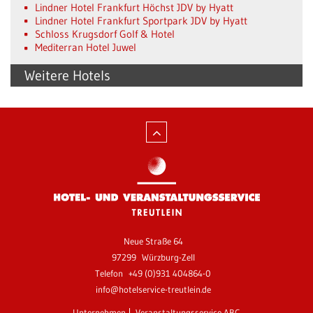
Lindner Hotel Frankfurt Höchst JDV by Hyatt
Lindner Hotel Frankfurt Sportpark JDV by Hyatt
Schloss Krugsdorf Golf & Hotel
Mediterran Hotel Juwel
Weitere Hotels
Neue Straße 64
97299
Würzburg-Zell
Telefon
+49 (0)931 404864-0
info@hotelservice-treutlein.de
Unternehmen
Veranstaltungsservice ABC