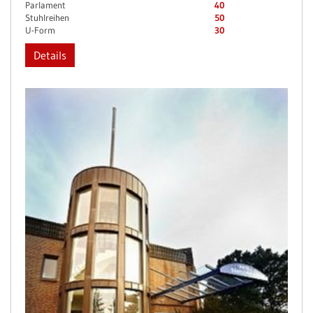
Parlament
40
Stuhlreihen
50
U-Form
30
Details