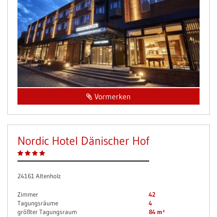
Vormerken
Nordic Hotel Dänischer Hof
24161 Altenholz
Zimmer
42
Tagungsräume
4
größter Tagungsraum
84 m²