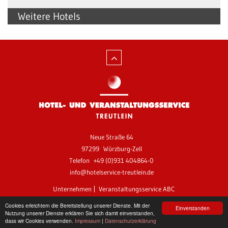
Weitere Hotels
Neue Straße 64
97299
Würzburg-Zell
Telefon
+49 (0)931 404864-0
info@hotelservice-treutlein.de
Unternehmen
Veranstaltungsservice ABC
Impressum
AGB
Datenschutzerklärung
Kontakt
Cookies erleichtern die Bereitstellung unserer Dienste. Mit der
Einverstanden
Nutzung unserer Dienste erklären Sie sich damit einverstanden,
dass wir Cookies verwenden.
Impressum
|
Datenschutzerklärung