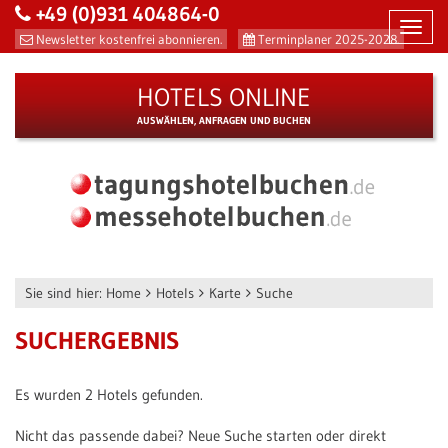
+49 (0)931 404864-0
Toggl
Newsletter kostenfrei abonnieren.
Terminplaner 2025-2028.
navig
HOTELS ONLINE
AUSWÄHLEN, ANFRAGEN UND BUCHEN
Sie sind hier:
Home
Hotels
Karte
Suche
SUCHERGEBNIS
Es wurden 2 Hotels gefunden.
Nicht das passende dabei? Neue Suche starten oder direkt