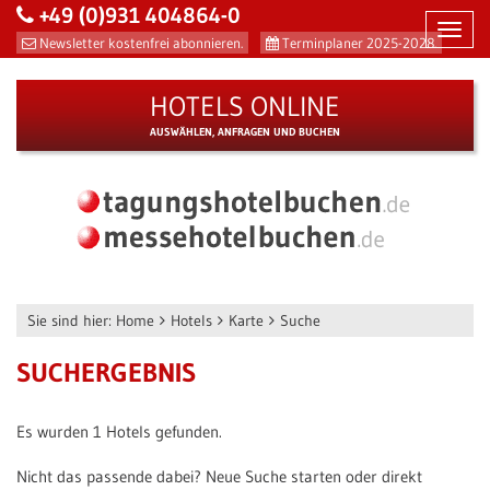
+49 (0)931 404864-0
Toggl
Newsletter kostenfrei abonnieren.
Terminplaner 2025-2028.
navig
HOTELS ONLINE
AUSWÄHLEN, ANFRAGEN UND BUCHEN
Sie sind hier:
Home
Hotels
Karte
Suche
SUCHERGEBNIS
Es wurden 1 Hotels gefunden.
Nicht das passende dabei? Neue Suche starten oder direkt