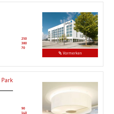
250
380
70
Vormerken
 Park
90
140