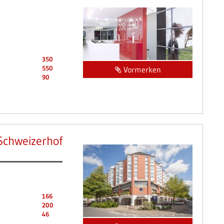
350
550
Vormerken
90
Schweizerhof
166
200
46