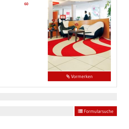
60
Vormerken
Formularsuche