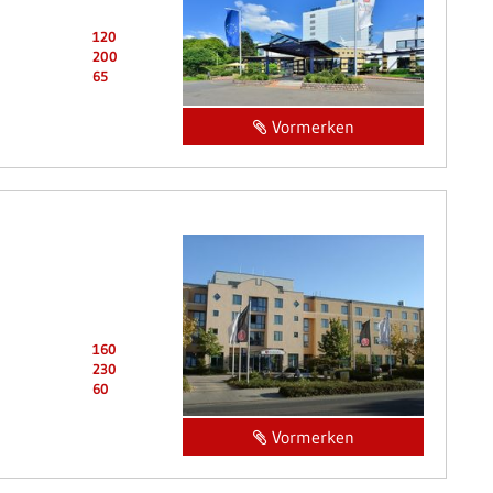
120
200
65
Vormerken
160
230
60
Vormerken