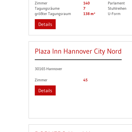
Zimmer
140
Parlament
Tagungsräume
7
Stuhlreihen
größter Tagungsraum
138 m²
U-Form
Details
Plaza Inn Hannover City Nord
30165 Hannover
Zimmer
45
Details