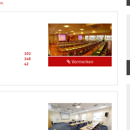
en.
102
148
Vormerken
42