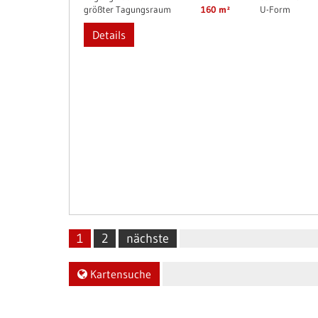
größter Tagungsraum
160 m²
U-Form
Details
1
2
nächste
Kartensuche