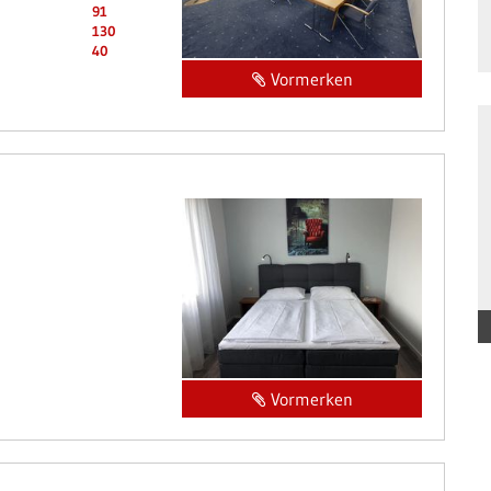
91
130
40
Vormerken
Vormerken