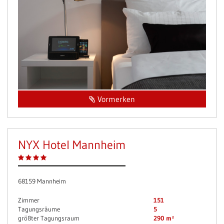
Vormerken
NYX Hotel Mannheim
68159 Mannheim
Zimmer
151
Tagungsräume
5
größter Tagungsraum
290 m²