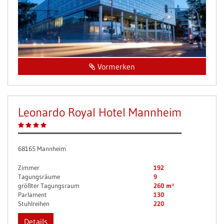
Vormerken
Leonardo Royal Hotel Mannheim
68165 Mannheim
Zimmer
192
Tagungsräume
9
größter Tagungsraum
260 m²
Parlament
130
Stuhlreihen
220
Details