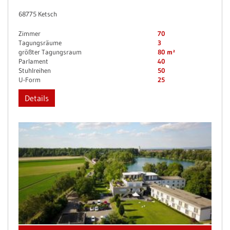
68775 Ketsch
Zimmer
70
Tagungsräume
3
größter Tagungsraum
80 m²
Parlament
40
Stuhlreihen
50
U-Form
25
Details