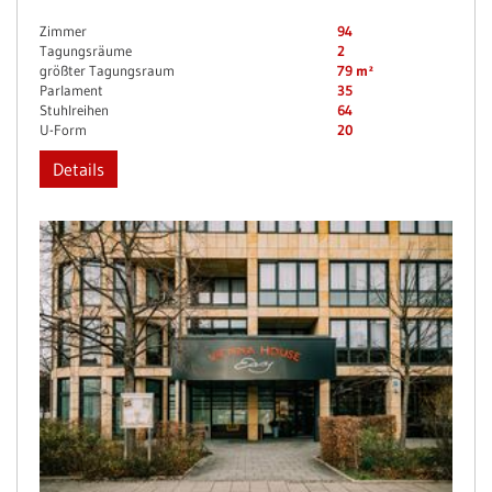
Zimmer
94
Tagungsräume
2
größter Tagungsraum
79 m²
Parlament
35
Stuhlreihen
64
U-Form
20
Details