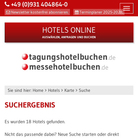
+49 (0)931 404864-0
Toggl
Newsletter kostenfrei abonnieren.
Terminplaner 2025-2028.
navig
HOTELS ONLINE
AUSWÄHLEN, ANFRAGEN UND BUCHEN
Sie sind hier:
Home
Hotels
Karte
Suche
SUCHERGEBNIS
Es wurden 18 Hotels gefunden.
Nicht das passende dabei? Neue Suche starten oder direkt