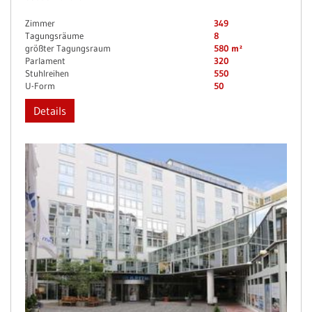
Zimmer
349
Tagungsräume
8
größter Tagungsraum
580 m²
Parlament
320
Stuhlreihen
550
U-Form
50
Details