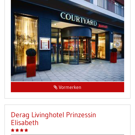
Vormerken
Derag Livinghotel Prinzessin
Elisabeth