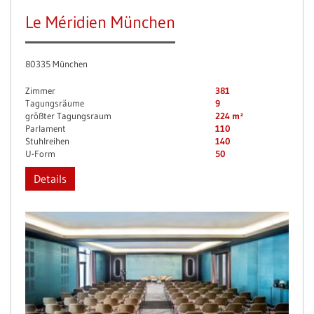
Le Méridien München
80335 München
Zimmer
381
Tagungsräume
9
größter Tagungsraum
224 m²
Parlament
110
Stuhlreihen
140
U-Form
50
Details