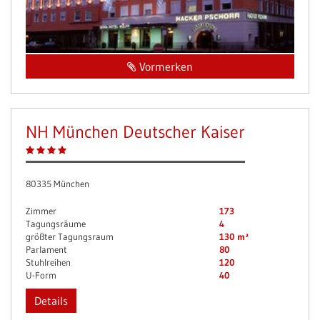
Vormerken
NH München Deutscher Kaiser
80335 München
Zimmer
173
Tagungsräume
4
größter Tagungsraum
130 m²
Parlament
80
Stuhlreihen
120
U-Form
40
Details