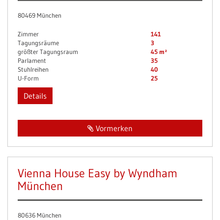
80469 München
Zimmer
141
Tagungsräume
3
größter Tagungsraum
45 m²
Parlament
35
Stuhlreihen
40
U-Form
25
Details
Vormerken
Vienna House Easy by Wyndham
München
80636 München