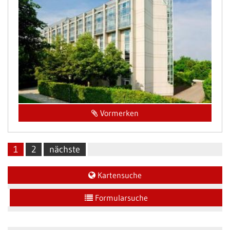
Vormerken
1
2
nächste
Kartensuche
Formularsuche