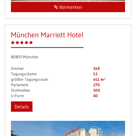
Vormerken
München Marriott Hotel
80805 München
Zimmer
348
Tagungsräume
13
größter Tagungsraum
441 m²
Parlament
270
Stuhlreihen
500
U-Form
60
Details