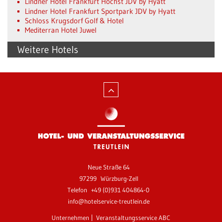
Lindner Hotel Frankfurt Höchst JDV by Hyatt
Lindner Hotel Frankfurt Sportpark JDV by Hyatt
Schloss Krugsdorf Golf & Hotel
Mediterran Hotel Juwel
Weitere Hotels
Neue Straße 64
97299
Würzburg-Zell
Telefon
+49 (0)931 404864-0
info@hotelservice-treutlein.de
Unternehmen
Veranstaltungsservice ABC