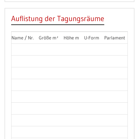
Auflistung der Tagungsräume
Name / Nr.
Größe m²
Höhe m
U-Form
Parlament
Stuh