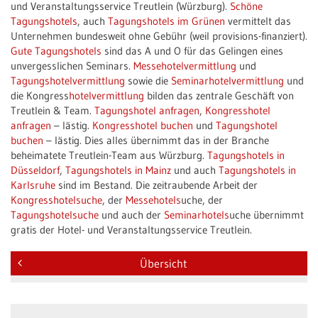
und Veranstaltungsservice Treutlein (Würzburg).
Schöne
Tagungshotels
, auch
Tagungshotels im Grünen
vermittelt das
Unternehmen bundesweit ohne Gebühr (weil provisions-finanziert).
Gute Tagungshotels
sind das A und O für das Gelingen eines
unvergesslichen Seminars.
Messehotelvermittlung
und
Tagungshotelvermittlung
sowie die
Seminarhotelvermittlung
und
die Kongress
hotelvermittlung
bilden das zentrale Geschäft von
Treutlein & Team.
Tagungshotel anfragen
,
Kongresshotel
anfragen
– lästig.
Kongresshotel buchen
und
Tagungshotel
buchen
– lästig. Dies alles übernimmt das in der Branche
beheimatete Treutlein-Team aus Würzburg.
Tagungshotels in
Düsseldorf
,
Tagungshotels in Mainz
und auch
Tagungshotels in
Karlsruhe
sind im Bestand. Die zeitraubende Arbeit der
Kongresshotelsuche
, der
Messehotels
uche, der
Tagungshotelsuche
und auch der
Seminarhotels
uche übernimmt
gratis der Hotel- und Veranstaltungsservice Treutlein.
Übersicht