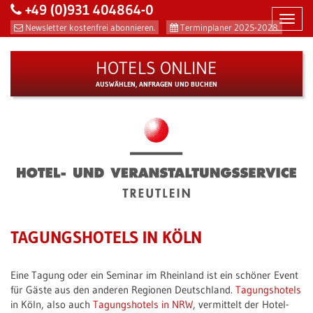
+49 (0)931 404864-0
Toggl
Newsletter kostenfrei abonnieren.
Terminplaner 2025-2028.
navig
HOTELS ONLINE
AUSWÄHLEN, ANFRAGEN UND BUCHEN
TAGUNGSHOTELS IN KÖLN
Eine Tagung oder ein Seminar im Rheinland ist ein schöner Event
für Gäste aus den anderen Regionen Deutschland.
Tagungshotels
in Köln, also auch
Tagungshotels in NRW
, vermittelt der Hotel-